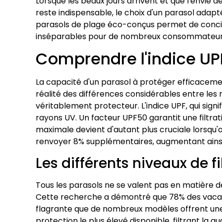
Lorsque les beaux jours arrivent et que l'envie de
reste indispensable, le choix d'un parasol adapté
parasols de plage éco-conçus permet de concil
inséparables pour de nombreux consommateurs s
Comprendre l'indice UPF
La capacité d'un parasol à protéger efficaceme
réalité des différences considérables entre les
véritablement protecteur. L'indice UPF, qui signi
rayons UV. Un facteur UPF50 garantit une filtrat
maximale devient d'autant plus cruciale lorsqu'
renvoyer 8% supplémentaires, augmentant ainsi 
Les différents niveaux de fi
Tous les parasols ne se valent pas en matière de
Cette recherche a démontré que 78% des vacanci
flagrante que de nombreux modèles offrent une p
protection le plus élevé disponible, filtrant 