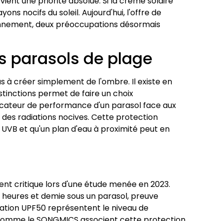
evient une priorité absolue. Si la crème solaire
ns nocifs du soleil. Aujourd'hui, l'offre de
ronnement, deux préoccupations désormais
es parasols de plage
 à créer simplement de l'ombre. Il existe en
stinctions permet de faire un choix
indicateur de performance d'un parasol face aux
% des radiations nocives. Cette protection
 UVB et qu'un plan d'eau à proximité peut en
ment critique lors d'une étude menée en 2023.
 heures et demie sous un parasol, preuve
cation UPF50 représentent le niveau de
es comme le SONGMICS associent cette protection