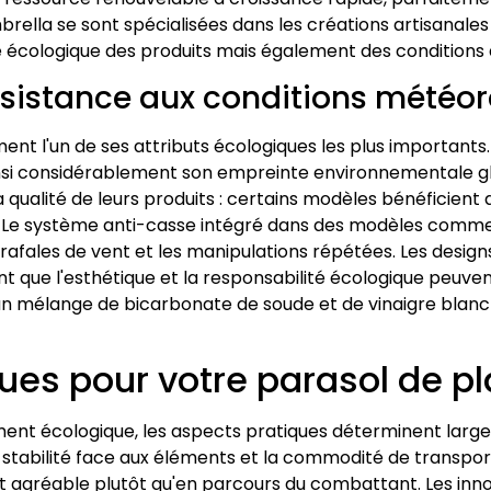
lla se sont spécialisées dans les créations artisanale
 écologique des produits mais également des conditions de
résistance aux conditions météo
ment l'un de ses attributs écologiques les plus importants
insi considérablement son empreinte environnementale gl
qualité de leurs produits : certains modèles bénéficient 
ure. Le système anti-casse intégré dans des modèles comm
afales de vent et les manipulations répétées. Les designs
 que l'esthétique et la responsabilité écologique peuven
nt un mélange de bicarbonate de soude et de vinaigre bla
ues pour votre parasol de pl
ment écologique, les aspects pratiques déterminent largeme
 la stabilité face aux éléments et la commodité de transpor
 agréable plutôt qu'en parcours du combattant. Les inn