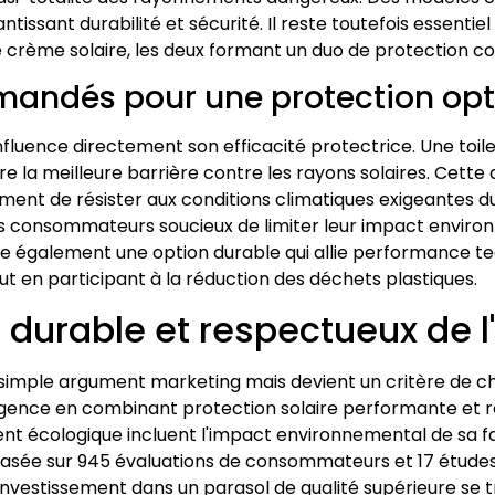
issant durabilité et sécurité. Il reste toutefois essenti
e crème solaire, les deux formant un duo de protection 
mmandés pour une protection op
l influence directement son efficacité protectrice. Une toi
e la meilleure barrière contre les rayons solaires. Cett
ment de résister aux conditions climatiques exigeantes d
es consommateurs soucieux de limiter leur impact environ
tue également une option durable qui allie performance te
 en participant à la réduction des déchets plastiques.
l durable et respectueux de 
n simple argument marketing mais devient un critère de 
gence en combinant protection solaire performante et re
ent écologique incluent l'impact environnemental de sa fa
asée sur 945 évaluations de consommateurs et 17 études s
investissement dans un parasol de qualité supérieure se t