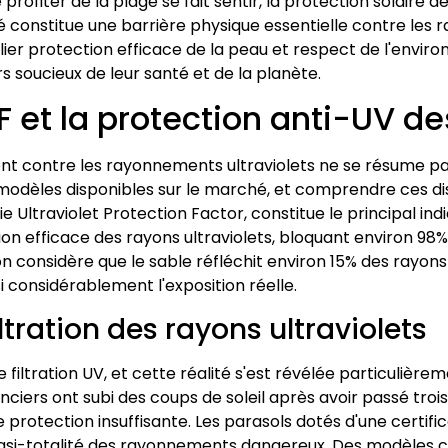
 profiter de la plage se fait sentir, la protection solaire d
 constitue une barrière physique essentielle contre les rayo
ier protection efficace de la peau et respect de l'envi
oucieux de leur santé et de la planète.
 et la protection anti-UV d
nt contre les rayonnements ultraviolets ne se résume pas
 modèles disponibles sur le marché, et comprendre ces di
fie Ultraviolet Protection Factor, constitue le principal 
ion efficace des rayons ultraviolets, bloquant environ 98
on considère que le sable réfléchit environ 15% des rayons
considérablement l'exposition réelle.
ltration des rayons ultraviolets
 filtration UV, et cette réalité s'est révélée particulière
ers ont subi des coups de soleil après avoir passé trois
rotection insuffisante. Les parasols dotés d'une certifi
la quasi-totalité des rayonnements dangereux. Des modèl