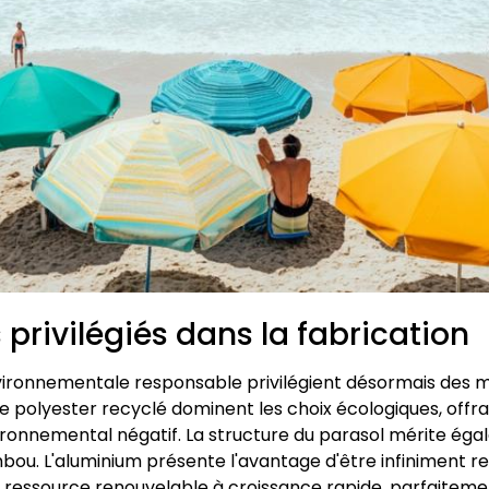
privilégiés dans la fabrication
ronnementale responsable privilégient désormais des m
et le polyester recyclé dominent les choix écologiques, o
ironnemental négatif. La structure du parasol mérite éga
ou. L'aluminium présente l'avantage d'être infiniment re
 ressource renouvelable à croissance rapide, parfaiteme